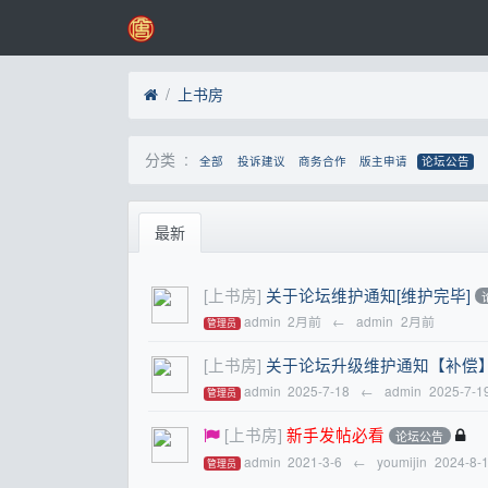
上书房
分类 :
全部
投诉建议
商务合作
版主申请
论坛公告
最新
[上书房]
关于论坛维护通知[维护完毕]
admin
2月前
←
admin
2月前
管理员
[上书房]
关于论坛升级维护通知【补偿
admin
2025-7-18
←
admin
2025-7-1
管理员
[上书房]
新手发帖必看
论坛公告
admin
2021-3-6
←
youmijin
2024-8-
管理员