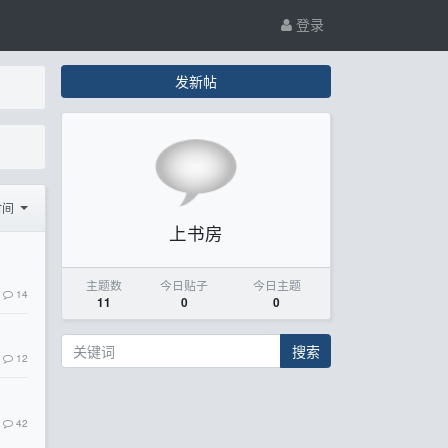
登录
发新帖
时间
上书房
主题数
今日贴子
今日主题
14
11
0
0
搜索
12
42