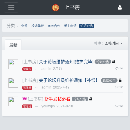
上书房
分类 :
全部
投诉建议
商务合作
版主申请
论坛公告
排序：
回帖时间
最新
[上书房]
关于论坛维护通知[维护完毕]
论坛公告
←
admin
2月前
14
管理员
[上书房]
关于论坛升级维护通知【补偿】
论坛公告
←
admin
2025-7-19
12
管理员
[上书房]
新手发帖必看
论坛公告
←
youmijin
2024-8-18
42
管理员