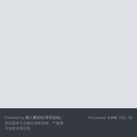
Powered by
/
Processed:
, SQL:
唐人阁论坛(寻花论坛)
0.006
12
本站服务于北美台湾新加坡，严格遵
守当地法律法规