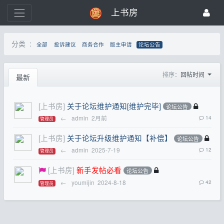
上书房
分类 :
全部
投诉建议
商务合作
版主申请
论坛公告
排序：
回帖时间
最新
[上书房]
关于论坛维护通知[维护完毕]
论坛公告
←
admin
2月前
14
管理员
[上书房]
关于论坛升级维护通知【补偿】
论坛公告
←
admin
2025-7-19
12
管理员
[上书房]
新手发帖必看
论坛公告
←
youmijin
2024-8-18
42
管理员