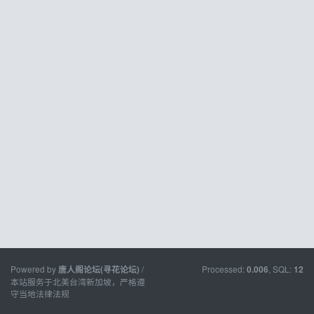
Powered by
/
Processed:
, SQL:
唐人阁论坛(寻花论坛)
0.006
12
本站服务于北美台湾新加坡，严格遵
守当地法律法规