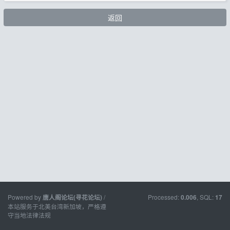
返回
Powered by
/
Processed:
, SQL:
唐人阁论坛(寻花论坛)
0.006
17
本站服务于北美台湾新加坡，严格遵
守当地法律法规