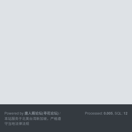
Powered by
/
Processed:
, SQL:
唐人阁论坛(寻花论坛)
0.005
12
本站服务于北美台湾新加坡，严格遵
守当地法律法规