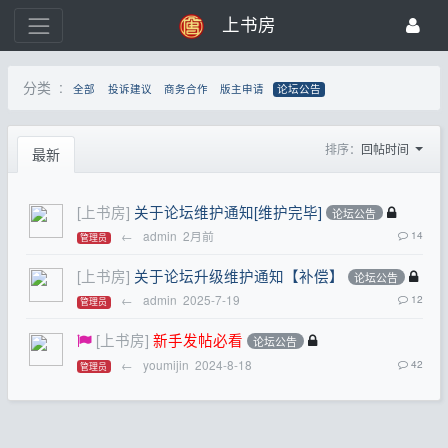
上书房
分类 :
全部
投诉建议
商务合作
版主申请
论坛公告
排序：
回帖时间
最新
[上书房]
关于论坛维护通知[维护完毕]
论坛公告
←
admin
2月前
14
管理员
[上书房]
关于论坛升级维护通知【补偿】
论坛公告
←
admin
2025-7-19
12
管理员
[上书房]
新手发帖必看
论坛公告
←
youmijin
2024-8-18
42
管理员