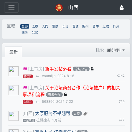
山西
区域 :
全部
太原
大同
阳泉
长治
晋城
朔州
晋中
运城
忻州
临汾
吕梁
排序：
回帖时间
最新
[上书房]
新手发帖必看
论坛公告
←
youmijin
2024-8-18
42
管理员
[上书房]
关于论坛商务合作（论坛推广）的相关
事项和流程
商务合作
←
568890
2024-7-22
6
管理员
[山西]
太原服务不错翘臀
太原
桩机撞击
1月前
0
一星成员
[山西]
高平九龙 咨询贴勿买
晋城