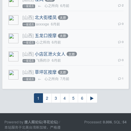
←
心之所向
6月前
2
一星成员
[山西]
北大街楼凤
太原
axxxxge
6月前
0
一星成员
[山西]
五龙口按摩
太原
心之所向
6月前
0
一星成员
[山西]
小店区泄火女人
太原
飞扬的沙
6月前
0
一星成员
[山西]
草坪区按摩
太原
←
心之所向
7月前
1
一星成员
1
2
3
4
5
6
▶
Powered by
/
Processed:
, SQL:
唐人阁论坛(寻花论坛)
0.006
54
本站服务于北美台湾新加坡，严格遵