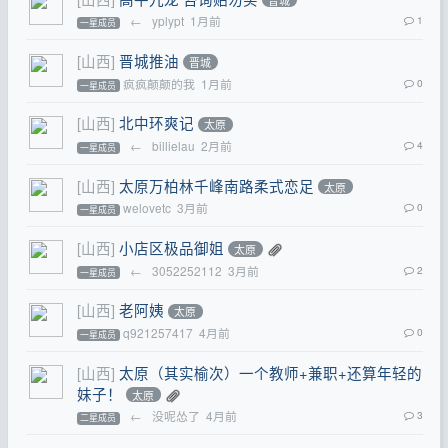
←
yplypt
1月前
1
一星成员
[山西]
晋城推油
晋城
疯疯颠颠的我
1月前
0
一星成员
[山西]
北中环爽记
太原
←
billielau
2月前
4
一星成员
[山西]
太原万柏林千峰南路柔式恋足
太原
welovetc
3月前
0
一星成员
[山西]
小店区极品御姐
太原
←
3052252112
3月前
2
一星成员
[山西]
老阿姨
太原
q921257417
4月前
0
一星成员
[山西]
太原（其实榆次）一个教师+兼职+还算年轻的
妹子！
太原
←
没呢怂了
4月前
3
二星成员