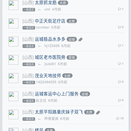
[山西]
太原抓龙筋
太原
←
umi
4月前
1
一星成员
[山西]
中正天街足疗店
太原
runmber
5月前
0
一星成员
[山西]
运城极品水多多
运城
←
hj123456
6月前
1
一星成员
[山西]
城区老市医院旁
晋城
←
jiulei61
6月前
1
一星成员
[山西]
茂业天地技师
太原
1422494555
6月前
0
一星成员
[山西]
运城客运中心上门服务
运城
赵主任
6月前
0
一星成员
[山西]
太原平阳路重庆妹子双飞
太原
←
昨夜星辰
6月前
10
一星成员
[山西]
楼风
太原