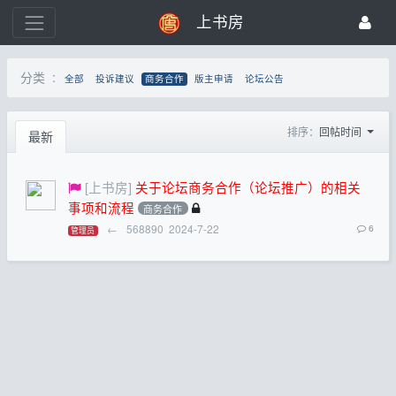
上书房
分类 :
全部
投诉建议
商务合作
版主申请
论坛公告
排序：
回帖时间
最新
[上书房]
关于论坛商务合作（论坛推广）的相关
事项和流程
商务合作
←
568890
2024-7-22
6
管理员