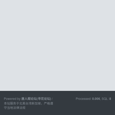
Powered by
/
Processed:
, SQL:
唐人阁论坛(寻花论坛)
0.006
8
本站服务于北美台湾新加坡，严格遵
守当地法律法规