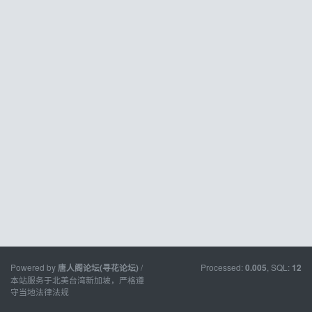
Powered by
/
Processed:
, SQL:
唐人阁论坛(寻花论坛)
0.005
12
本站服务于北美台湾新加坡，严格遵
守当地法律法规