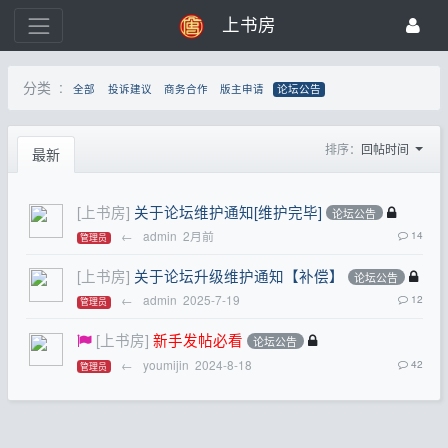
上书房
分类 :
全部
投诉建议
商务合作
版主申请
论坛公告
排序：
回帖时间
最新
[上书房]
关于论坛维护通知[维护完毕]
论坛公告
←
admin
2月前
14
管理员
[上书房]
关于论坛升级维护通知【补偿】
论坛公告
←
admin
2025-7-19
12
管理员
[上书房]
新手发帖必看
论坛公告
←
youmijin
2024-8-18
42
管理员