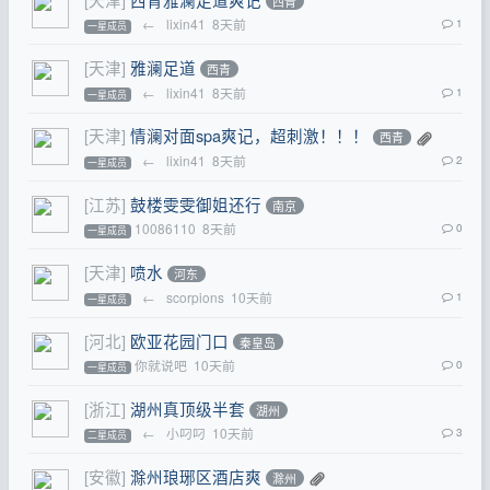
西青
←
lixin41
8天前
1
一星成员
[天津]
雅澜足道
西青
←
lixin41
8天前
1
一星成员
[天津]
情澜对面spa爽记，超刺激！！！
西青
←
lixin41
8天前
2
一星成员
[江苏]
鼓楼雯雯御姐还行
南京
10086110
8天前
0
一星成员
[天津]
喷水
河东
←
scorpions
10天前
1
一星成员
[河北]
欧亚花园门口
秦皇岛
你就说吧
10天前
0
一星成员
[浙江]
湖州真顶级半套
湖州
←
小叼叼
10天前
3
二星成员
[安徽]
滁州琅琊区酒店爽
滁州