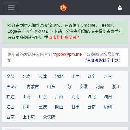
欢迎来到唐人阁性息交流论坛，建议使用Chrome，Firefox，
Edge等非国产浏览器访问本站，分享
有价值
的帖子得到备案后可
获取更多阅读权限。或
点击此处购买VIP
使用邮箱发送任意内容到
trgbbs@pm.me
自动获取论坛最新地
址
【
注册机场科学上网
】
全部
北京
天津
河北
山西
辽宁
吉林
黑龙江
内蒙古
山东
江苏
安徽
河南
浙江
福建
上海
广东
广西
海南
湖北
湖南
江西
四川
重庆
陕西
甘肃
云南
边疆
西南
上书房
众议院