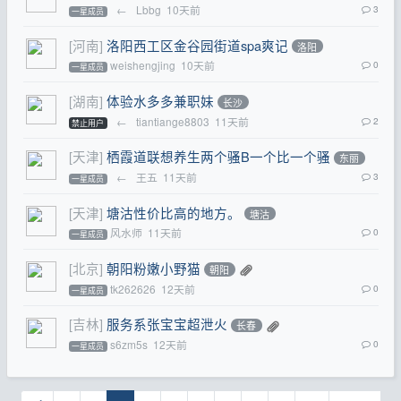
←
Lbbg
10天前
3
一星成员
[河南]
洛阳西工区金谷园街道spa爽记
洛阳
weishengjing
10天前
0
一星成员
[湖南]
体验水多多兼职妹
长沙
←
tiantiange8803
11天前
2
禁止用户
[天津]
栖霞道联想养生两个骚B一个比一个骚
东丽
←
王五
11天前
3
一星成员
[天津]
塘沽性价比高的地方。
塘沽
风水师
11天前
0
一星成员
[北京]
朝阳粉嫩小野猫
朝阳
tk262626
12天前
0
一星成员
[吉林]
服务系张宝宝超泄火
长春
s6zm5s
12天前
0
一星成员