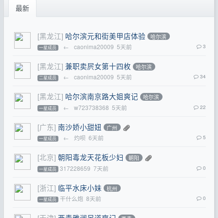
最新
[黑龙江]
哈尔滨元和街美甲店体验
哈尔滨
←
caonima20009
5天前
3
一星成员
[黑龙江]
兼职卖屄女第十四枚
哈尔滨
←
caonima20009
5天前
34
二星成员
[黑龙江]
哈尔滨南京路大姐爽记
哈尔滨
←
w723738368
5天前
22
一星成员
[广东]
南沙娇小甜妞
广州
←
灼呗
6天前
5
一星成员
[北京]
朝阳毒龙天花板少妇
朝阳
317228659
7天前
0
一星成员
[浙江]
临平水床小妹
杭州
干什么炮
8天前
0
一星成员
[天津]
西青雅澜足道爽记