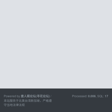
Powered by
/
Processed:
, SQL:
唐人阁论坛(寻花论坛)
0.006
17
本站服务于北美台湾新加坡，严格遵
守当地法律法规