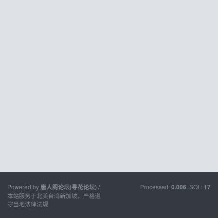
Powered by
/
Processed:
, SQL:
唐人阁论坛(寻花论坛)
0.006
17
本站服务于北美台湾新加坡，严格遵
守当地法律法规