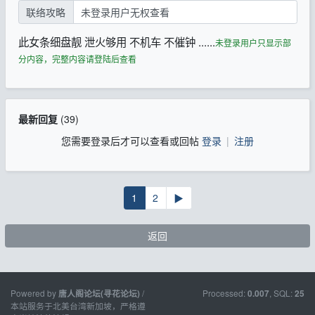
联络攻略
未登录用户无权查看
此女条细盘靓 泄火够用 不机车 不催钟 ......
未登录用户只显示部
分内容，完整内容请登陆后查看
最新回复
(
39
)
您需要登录后才可以查看或回帖
登录
|
注册
1
2
▶
返回
Powered by
/
Processed:
, SQL:
唐人阁论坛(寻花论坛)
0.007
25
本站服务于北美台湾新加坡，严格遵