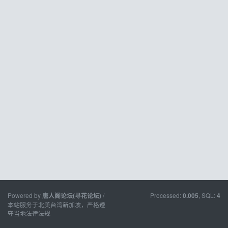
Powered by
/
Processed:
, SQL:
唐人阁论坛(寻花论坛)
0.005
4
本站服务于北美台湾新加坡，严格遵
守当地法律法规